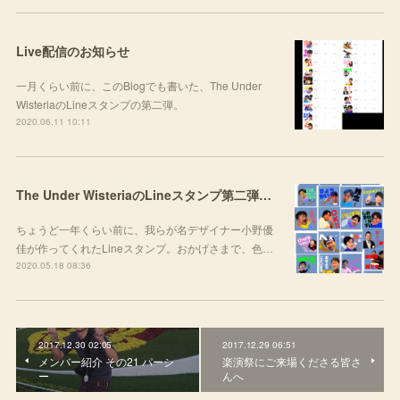
Live配信のお知らせ
一月くらい前に、このBlogでも書いた、The Under
WisteriaのLineスタンプの第二弾。
2020.06.11 10:11
The Under WisteriaのLineスタンプ第二弾！！
ちょうど一年くらい前に、我らが名デザイナー小野優
佳が作ってくれたLineスタンプ。おかげさまで、色…
2020.05.18 08:36
2017.12.30 02:05
2017.12.29 06:51
メンバー紹介 その21 パーシ
楽演祭にご来場くださる皆さ
ー
んへ