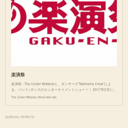
楽演祭
楽演祭 - The Under Wisteriaと、ダンサーズ"Maihama Crew"によ
る、バンド×ダンスのエンターテイメントショー！！ 2017年2月に…
The Under Wisteria offical web site
楽演祭
(
48
)
NEWS
(
79
)