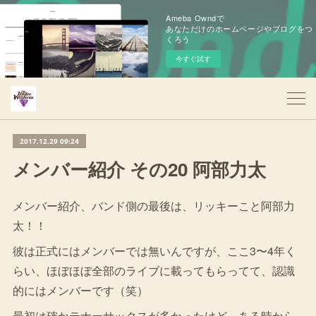
Ameba Owndで
あなただけのホームページやブログをつ
くろう
今すぐ試す
2017.12.29 09:24
メンバー紹介 その20 阿部力太
メンバー紹介、バンド側の最後は、リッキーこと阿部力
太！！
彼は正式にはメンバーでは無いんですが、ここ3〜4年く
らい、ほぼほぼ全部のライブに載ってもらってて、認識
的にはメンバーです（笑）
最初は確かテナーサックスが多かったけど、ある時から