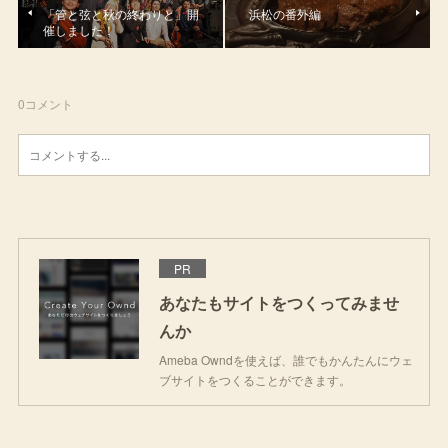
「管と弦と秋の終わりと」開
浜松の番外編
催しました！
0
コメント
PR
あなたもサイトをつくってみませ
んか
Ameba Owndを使えば、誰でもかんたんにウェ
ブサイトをつくることができます。