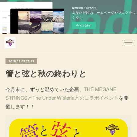
Ameba Owndで
あなただけのホームページやブログをつ
くろう
今すぐ試す
2018.11.03 22:43
管と弦と秋の終わりと
今月末に、ずっと温めていた企画、
THE MEGANE
STRINGSとThe Under Wisteriaとのコラボイベント
を開
催します！！