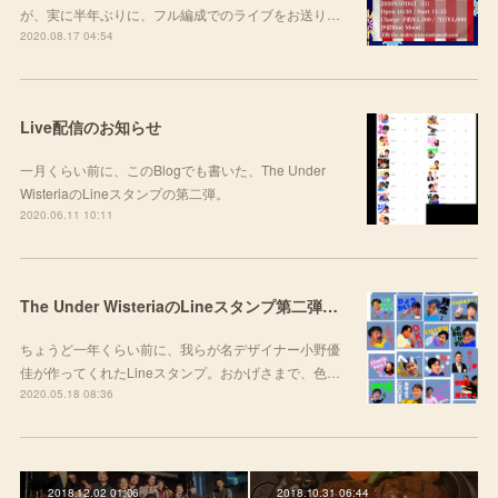
が、実に半年ぶりに、フル編成でのライブをお送り…
2020.08.17 04:54
Live配信のお知らせ
一月くらい前に、このBlogでも書いた、The Under
WisteriaのLineスタンプの第二弾。
2020.06.11 10:11
The Under WisteriaのLineスタンプ第二弾！！
ちょうど一年くらい前に、我らが名デザイナー小野優
佳が作ってくれたLineスタンプ。おかげさまで、色…
2020.05.18 08:36
2018.12.02 01:06
2018.10.31 06:44